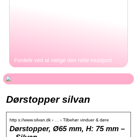
Fordele ved at vælge den rette muldjord
Dørstopper silvan
http s://www.silvan.dk › … › Tilbehør vinduer & døre
Dørstopper, Ø65 mm, H: 75 mm –