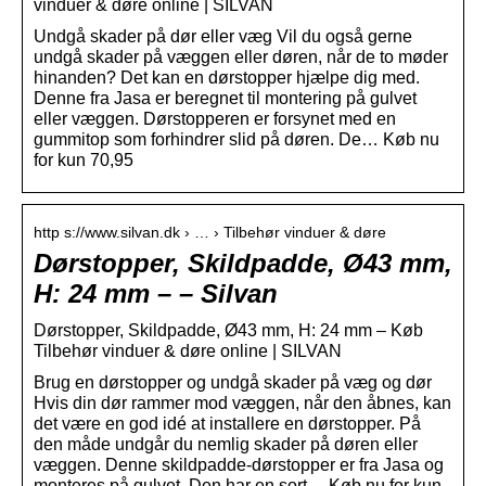
vinduer & døre online | SILVAN
Undgå skader på dør eller væg Vil du også gerne
undgå skader på væggen eller døren, når de to møder
hinanden? Det kan en dørstopper hjælpe dig med.
Denne fra Jasa er beregnet til montering på gulvet
eller væggen. Dørstopperen er forsynet med en
gummitop som forhindrer slid på døren. De… Køb nu
for kun 70,95
http s://www.silvan.dk › … › Tilbehør vinduer & døre
Dørstopper, Skildpadde, Ø43 mm,
H: 24 mm – – Silvan
Dørstopper, Skildpadde, Ø43 mm, H: 24 mm – Køb
Tilbehør vinduer & døre online | SILVAN
Brug en dørstopper og undgå skader på væg og dør
Hvis din dør rammer mod væggen, når den åbnes, kan
det være en god idé at installere en dørstopper. På
den måde undgår du nemlig skader på døren eller
væggen. Denne skildpadde-dørstopper er fra Jasa og
monteres på gulvet. Den har en sort… Køb nu for kun