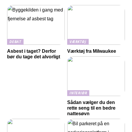
DEBAT
VÆRKTØJ
Asbest i taget? Derfor
Værktøj fra Milwaukee
bør du tage det alvorligt
INTERIØR
Sådan vælger du den
rette seng til en bedre
nattesøvn