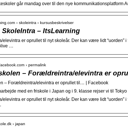
lkeskoler går mandag over til den nye kommunikationsplatform Au
rning.com › skoleintra › kursusbeskrivelser
 SkoleIntra – ItsLearning
/elevintra er oprullet til nyt skoleår. Der kan være lidt “uorde
blive …
k.facebook.com › permalink
kolen – Forældreintra/elevintra er oprul
n – Forældreintra/elevintra er oprullet til… | Facebook
marbejde med en friskole i Japan og i 9. klasse rejser vi til T
/elevintra er oprullet til nyt skoleår. Der kan være lidt “uorde
…
kole.dk › japan