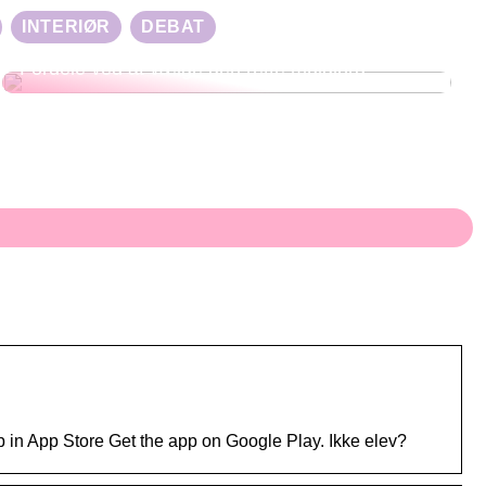
INTERIØR
DEBAT
Fordele ved at vælge den rette muldjord
pp in App Store Get the app on Google Play. Ikke elev?