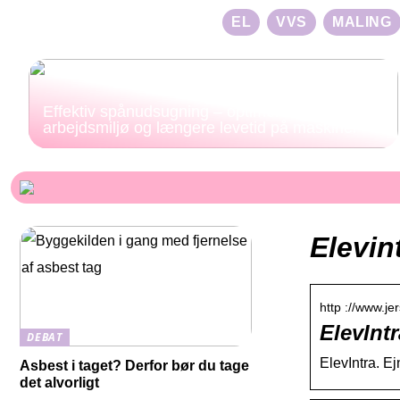
EL
VVS
MALING
Effektiv spånudsugning – optimeret
arbejdsmiljø og længere levetid på maskiner
Elevin
http ://www.je
ElevIntr
DEBAT
ElevIntra. E
Asbest i taget? Derfor bør du tage
det alvorligt