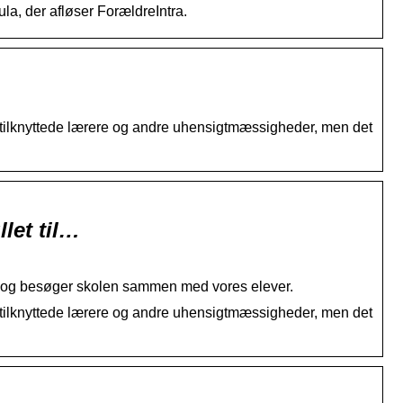
la, der afløser ForældreIntra.
n” i tilknyttede lærere og andre uhensigtmæssigheder, men det
let til…
okyo og besøger skolen sammen med vores elever.
n” i tilknyttede lærere og andre uhensigtmæssigheder, men det