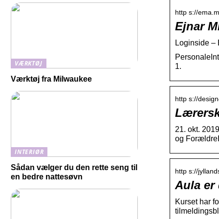
http s://ema.m
Ejnar M
Loginside – 
PersonaleInt
VÆRKTØJ
1.
Værktøj fra Milwaukee
http s://desig
Lærersk
21. okt. 2019
og ForældreI
INTERIØR
Sådan vælger du den rette seng til
http s://jylla
en bedre nattesøvn
Aula er
Kurset har f
tilmeldingsb