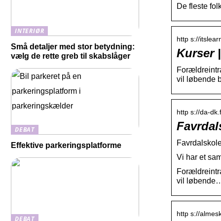
De fleste fo
INTERIØR
http s://itslea
Små detaljer med stor betydning:
Kurser |
vælg de rette greb til skabslåger
Forældreintra
vil løbende 
http s://da-d
Favrdals
DEBAT
Favrdalskole
Effektive parkeringsplatforme
Vi har et sa
Forældreintra
vil løbende
http s://almes
DEBAT