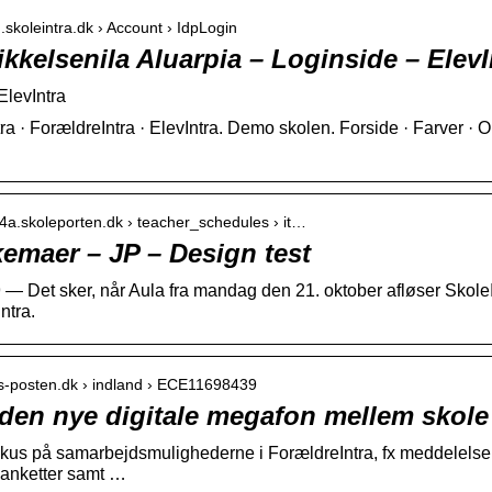
.skoleintra.dk › Account › IdpLogin
ikkelsenila Aluarpia – Loginside – ElevI
ElevIntra
ra · ForældreIntra · ElevIntra. Demo skolen. Forside · Farver ·
n4a.skoleporten.dk › teacher_schedules › it…
emaer – JP – Design test
 — Det sker, når Aula fra mandag den 21. oktober afløser SkoleIn
ntra.
nds-posten.dk › indland › ECE11698439
 den nye digitale megafon mellem skol
okus på samarbejdsmulighederne i ForældreIntra, fx meddelelser
lanketter samt …