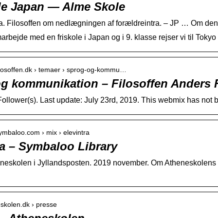
le Japan — Alme Skole
a. Filosoffen om nedlægningen af forældreintra. – JP … Om d
marbejde med en friskole i Japan og i 9. klasse rejser vi til T
filosoffen.dk › temaer › sprog-og-kommu…
g kommunikation – Filosoffen Anders
 Follower(s). Last update: July 23rd, 2019. This webmix has no
ymbaloo.com › mix › elevintra
ra – Symbaloo Library
heneskolen i Jyllandsposten. 2019 november. Om Atheneskolens h
eskolen.dk › presse