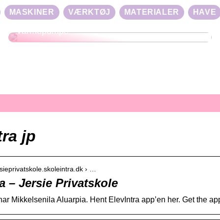
MASKINER
VÆRKTØJ
MATERIALER
HAVE
Effektiv Opvarmning med Luft til Luft
Varmepumpe
tra jp
rsieprivatskole.skoleintra.dk › …
a – Jersie Privatskole
jnar Mikkelsenila Aluarpia. Hent ElevIntra app’en her. Get the a