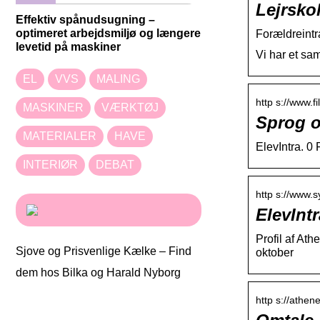
Lejrsko
Effektiv spånudsugning –
optimeret arbejdsmiljø og længere
Forældreintr
levetid på maskiner
Vi har et sa
EL
VVS
MALING
http s://www.
MASKINER
VÆRKTØJ
Sprog o
MATERIALER
HAVE
ElevIntra. 0
INTERIØR
DEBAT
http s://www.s
ElevInt
Profil af At
Sjove og Prisvenlige Kælke – Find
oktober
dem hos Bilka og Harald Nyborg
http s://athen