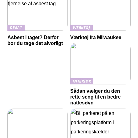
DEBAT
VÆRKTØJ
Asbest i taget? Derfor
Værktøj fra Milwaukee
bør du tage det alvorligt
INTERIØR
Sådan vælger du den
rette seng til en bedre
nattesøvn