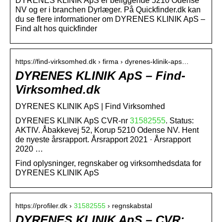
DYRENES KLINIK ApS er beliggende 5210 Odense
NV og er i branchen Dyrlæger. På Quickfinder.dk kan
du se flere informationer om DYRENES KLINIK ApS –
Find alt hos quickfinder
https://find-virksomhed.dk › firma › dyrenes-klinik-aps…
DYRENES KLINIK ApS – Find-
Virksomhed.dk
DYRENES KLINIK ApS | Find Virksomhed
DYRENES KLINIK ApS CVR-nr
31582555
. Status:
AKTIV. Åbakkevej 52, Korup 5210 Odense NV. Hent
de nyeste årsrapport. Årsrapport 2021 · Årsrapport
2020 …
Find oplysninger, regnskaber og virksomhedsdata for
DYRENES KLINIK ApS
https://profiler.dk ›
31582555
› regnskabstal
DYRENES KLINIK ApS – CVR: