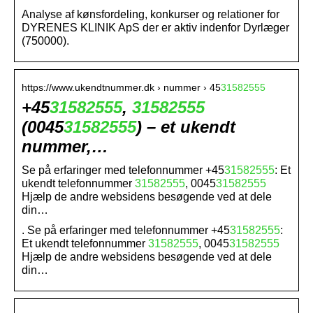
Analyse af kønsfordeling, konkurser og relationer for
DYRENES KLINIK ApS der er aktiv indenfor Dyrlæger
(750000).
https://www.ukendtnummer.dk › nummer › 45
31582555
+45
31582555
,
31582555
(0045
31582555
) – et ukendt
nummer,…
Se på erfaringer med telefonnummer +45
31582555
: Et
ukendt telefonnummer
31582555
, 0045
31582555
Hjælp de andre websidens besøgende ved at dele
din…
. Se på erfaringer med telefonnummer +45
31582555
:
Et ukendt telefonnummer
31582555
, 0045
31582555
Hjælp de andre websidens besøgende ved at dele
din…