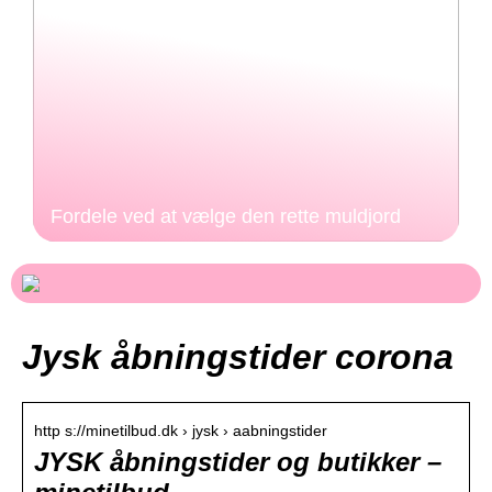
Fordele ved at vælge den rette muldjord
Jysk åbningstider corona
http s://minetilbud.dk › jysk › aabningstider
JYSK åbningstider og butikker –