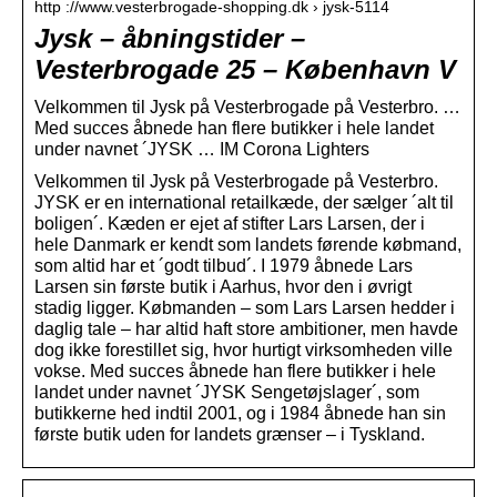
http ://www.vesterbrogade-shopping.dk › jysk-5114
Jysk – åbningstider –
Vesterbrogade 25 – København V
Velkommen til Jysk på Vesterbrogade på Vesterbro. …
Med succes åbnede han flere butikker i hele landet
under navnet ´JYSK … IM Corona Lighters
Velkommen til Jysk på Vesterbrogade på Vesterbro.
JYSK er en international retailkæde, der sælger ´alt til
boligen´. Kæden er ejet af stifter Lars Larsen, der i
hele Danmark er kendt som landets førende købmand,
som altid har et ´godt tilbud´. I 1979 åbnede Lars
Larsen sin første butik i Aarhus, hvor den i øvrigt
stadig ligger. Købmanden – som Lars Larsen hedder i
daglig tale – har altid haft store ambitioner, men havde
dog ikke forestillet sig, hvor hurtigt virksomheden ville
vokse. Med succes åbnede han flere butikker i hele
landet under navnet ´JYSK Sengetøjslager´, som
butikkerne hed indtil 2001, og i 1984 åbnede han sin
første butik uden for landets grænser – i Tyskland.