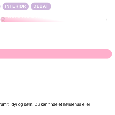
INTERIØR
DEBAT
Fordele ved at vælge den rette muldjord
irum til dyr og børn. Du kan finde et hønsehus eller