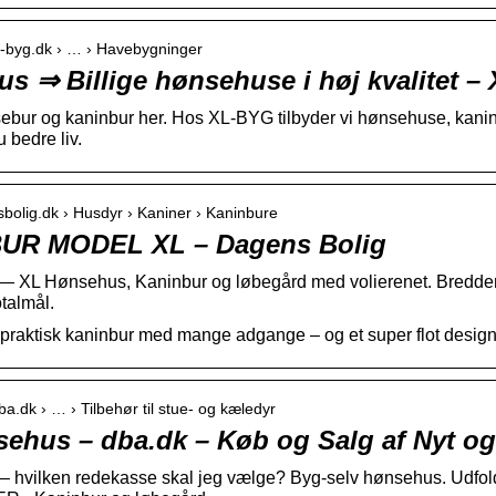
xl-byg.dk › … › Havebygninger
s ⇒ Billige hønsehuse i høj kvalitet 
ebur og kaninbur her. Hos XL-BYG tilbyder vi hønsehuse, kanin
u bedre liv.
sbolig.dk › Husdyr › Kaniner › Kaninbure
UR MODEL XL – Dagens Bolig
3 — XL Hønsehus, Kaninbur og løbegård med volierenet. Bredde
talmål.
k praktisk kaninbur med mange adgange – og et super flot design
ba.dk › … › Tilbehør til stue- og kæledyr
ehus – dba.dk – Køb og Salg af Nyt og
– hvilken redekasse skal jeg vælge? Byg-selv hønsehus. Udfol