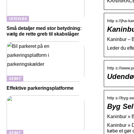
KANINRACER
INTERIØR
http s://jha-ka
Kaninbu
Små detaljer med stor betydning:
vælg de rette greb til skabslåger
Kaninbur – B
Leder du efte
http s://www.p
Udendør
DEBAT
Effektive parkeringsplatforme
http s://byg-se
Byg Sel
Kaninbur » B
Kaninbur » D
købe et gør 
DEBAT