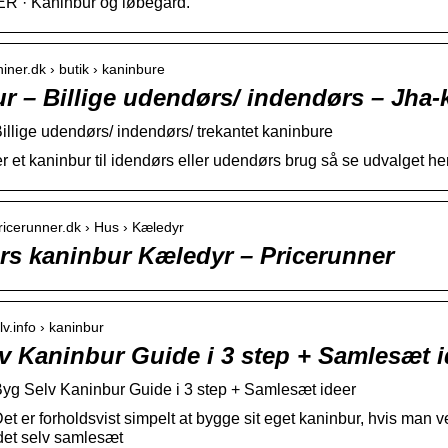
 · Kaninbur og løbegård.
niner.dk › butik › kaninbure
r – Billige udendørs/ indendørs – Jha-
illige udendørs/ indendørs/ trekantet kaninbure
r et kaninbur til idendørs eller udendørs brug så se udvalget her
ricerunner.dk › Hus › Kæledyr
s kaninbur Kæledyr – Pricerunner
lv.info › kaninbur
v Kaninbur Guide i 3 step + Samlesæt i
yg Selv Kaninbur Guide i 3 step + Samlesæt ideer
et er forholdsvist simpelt at bygge sit eget kaninbur, hvis man
det selv samlesæt