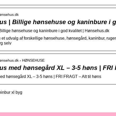
hønsehus.dk
s | Billige hønsehuse og kaninbure i g
illige hønsehuse og kaninbure i god kvalitet | Hønsehus.dk
u et udvalg af forskellige hønsehuse, hønsegård, kaninbur, ru
g selv
.hønsehus.dk › HØNSEHUSE
s med hønsegård XL – 3-5 høns | FR
d hønsegård XL – 3-5 høns | FRI FRAGT – Alt til høns
inbur xl byg