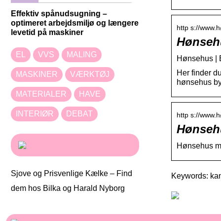
Effektiv spånudsugning –
optimeret arbejdsmiljø og længere
http s://www.
levetid på maskiner
Hønsehu
EL
VVS
MALING
Hønsehus | B
Her finder d
MASKINER
VÆRKTØJ
hønsehus by
MATERIALER
HAVE
INTERIØR
DEBAT
http s://www
Hønsehu
Hønsehus me
Sjove og Prisvenlige Kælke – Find
Keywords: kan
dem hos Bilka og Harald Nyborg