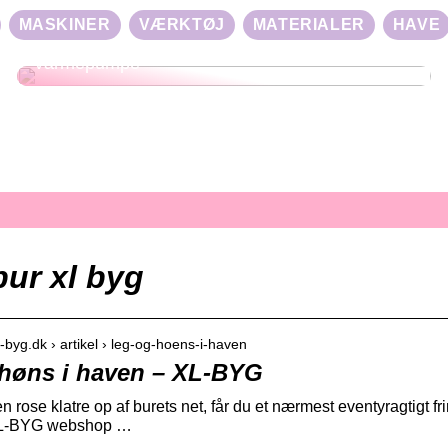
MASKINER
VÆRKTØJ
MATERIALER
HAVE
Effektiv Opvarmning med Luft til Luft
Varmepumpe
ur xl byg
l-byg.dk › artikel › leg-og-hoens-i-haven
høns i haven – XL-BYG
n rose klatre op af burets net, får du et nærmest eventyragtigt fr
 XL-BYG webshop …