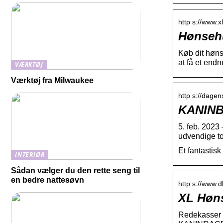
http s://www.
Hønsehu
Køb dit høns
at få et endn
VÆRKTØJ
Værktøj fra Milwaukee
http s://dagen
KANINB
5. feb. 202
udvendige to
Et fantastis
INTERIØR
Sådan vælger du den rette seng til
en bedre nattesøvn
http s://www.d
XL Høns
Redekasser 