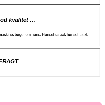
od kvalitet …
gemaskine, bøger om høns. Hønsehus xxl, hønsehus xl,
I FRAGT