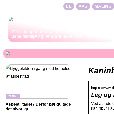
EL
VVS
MALING
Effektiv spånudsugning – optimeret
arbejdsmiljø og længere levetid på maskiner
Kaninb
http s://www.x
Leg og 
DEBAT
Ved at lade e
Asbest i taget? Derfor bør du tage
kaninbur i
det alvorligt