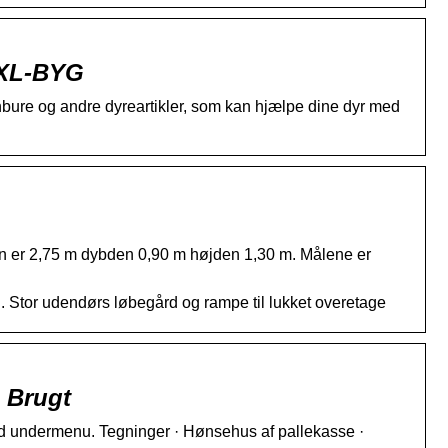
– XL-BYG
bure og andre dyreartikler, som kan hjælpe dine dyr med
n er 2,75 m dybden 0,90 m højden 1,30 m. Målene er
. Stor udendørs løbegård og rampe til lukket overetage
 Brugt
d undermenu. Tegninger · Hønsehus af pallekasse ·