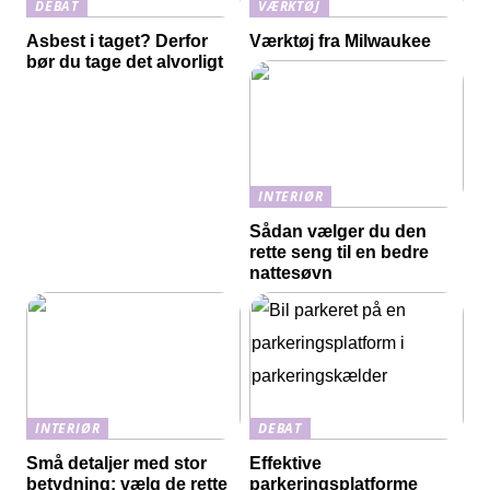
DEBAT
VÆRKTØJ
Asbest i taget? Derfor
Værktøj fra Milwaukee
bør du tage det alvorligt
INTERIØR
Sådan vælger du den
rette seng til en bedre
nattesøvn
INTERIØR
DEBAT
Små detaljer med stor
Effektive
betydning: vælg de rette
parkeringsplatforme