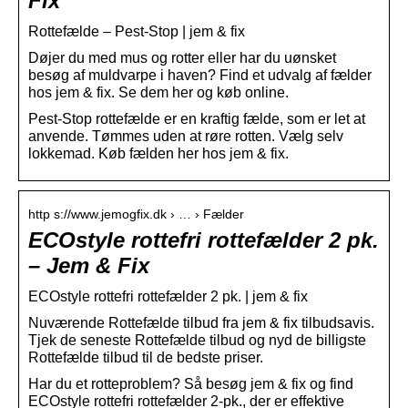
Fix
Rottefælde – Pest-Stop | jem & fix
Døjer du med mus og rotter eller har du uønsket
besøg af muldvarpe i haven? Find et udvalg af fælder
hos jem & fix. Se dem her og køb online.
Pest-Stop rottefælde er en kraftig fælde, som er let at
anvende. Tømmes uden at røre rotten. Vælg selv
lokkemad. Køb fælden her hos jem & fix.
http s://www.jemogfix.dk › … › Fælder
ECOstyle rottefri rottefælder 2 pk.
– Jem & Fix
ECOstyle rottefri rottefælder 2 pk. | jem & fix
Nuværende Rottefælde tilbud fra jem & fix tilbudsavis.
Tjek de seneste Rottefælde tilbud og nyd de billigste
Rottefælde tilbud til de bedste priser.
Har du et rotteproblem? Så besøg jem & fix og find
ECOstyle rottefri rottefælder 2-pk., der er effektive