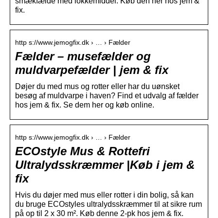
smækfælde med lokkemiddel. Køb den her hos jem &
fix.
http s://www.jemogfix.dk › … › Fælder
Fælder – musefælder og
muldvarpefælder | jem & fix
Døjer du med mus og rotter eller har du uønsket
besøg af muldvarpe i haven? Find et udvalg af fælder
hos jem & fix. Se dem her og køb online.
http s://www.jemogfix.dk › … › Fælder
ECOstyle Mus & Rottefri
Ultralydsskræmmer |Køb i jem &
fix
Hvis du døjer med mus eller rotter i din bolig, så kan
du bruge ECOstyles ultralydsskræmmer til at sikre rum
på op til 2 x 30 m². Køb denne 2-pk hos jem & fix.