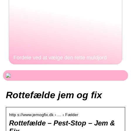
Fordele ved at vælge den rette muldjord
Rottefælde jem og fix
http s://www.jemogfix.dk › … › Fælder
Rottefælde – Pest-Stop – Jem &