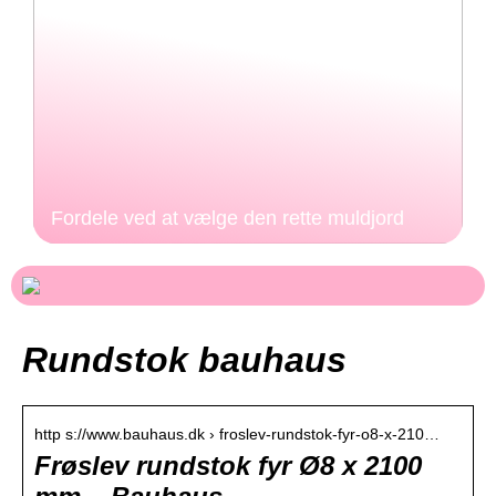
Fordele ved at vælge den rette muldjord
Rundstok bauhaus
http s://www.bauhaus.dk › froslev-rundstok-fyr-o8-x-210…
Frøslev rundstok fyr Ø8 x 2100