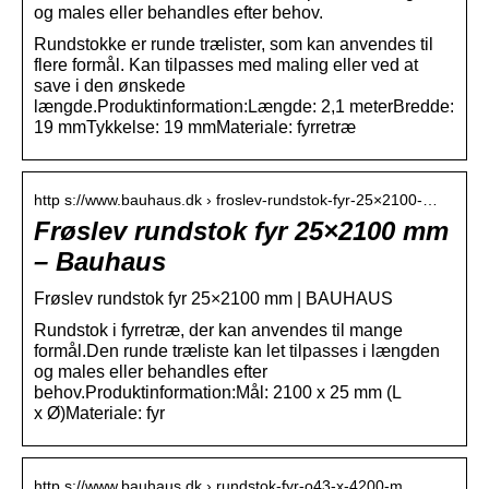
og males eller behandles efter behov.
Rundstokke er runde trælister, som kan anvendes til
flere formål. Kan tilpasses med maling eller ved at
save i den ønskede
længde.Produktinformation:Længde: 2,1 meterBredde:
19 mmTykkelse: 19 mmMateriale: fyrretræ
http s://www.bauhaus.dk › froslev-rundstok-fyr-25×2100-…
Frøslev rundstok fyr 25×2100 mm
– Bauhaus
Frøslev rundstok fyr 25×2100 mm | BAUHAUS
Rundstok i fyrretræ, der kan anvendes til mange
formål.Den runde træliste kan let tilpasses i længden
og males eller behandles efter
behov.Produktinformation:Mål: 2100 x 25 mm (L
x Ø)Materiale: fyr
http s://www.bauhaus.dk › rundstok-fyr-o43-x-4200-m…