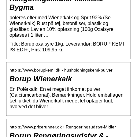
Bygma
poleres efter med Wienerkalk og Sprit 93% (Se
Wienerkalk) Rust på tøj, betonfliser, plastik og
glasfiber: Lav en 10% opløsning (100g Oxalsyre
opløses i 1 liter …
Title: Borup oxalsyre 1kg, Leverandør: BORUP KEMI
I/S EDI+ , Pris: 109,95 kr.
http s://www.borupkemi.dk › husholdningskemi-pulver
Borup Wienerkalk
En Polérkalk. En et meget finkornet pulver
(Calciumcarbonat). Bemærkninger. Hold emballagen
tæt lukket, da Wienerkalk meget let optager fugt,
hvorved det bliver …
http s://www.pricerunner.dk › Rengoeringsudstyr-Midler
Borup Rengøringsudstyr & -