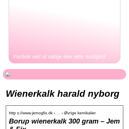
Fordele ved at vælge den rette muldjord
Wienerkalk harald nyborg
http s://www.jemogfix.dk › … › Øvrige kemikalier
Borup wienerkalk 300 gram – Jem