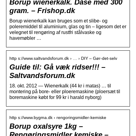
Borup wienerkalk. Dåse med 300
gram. – Frishop.dk
Borup wienerkalk kan bruges som et slibe- og
poleremiddel til aluminium, glas og tin – ligesom det er
velegnet til rengøring af rustfri stålvaske og
havemøbler …
http s://www.saltvandsforum.dk › … › DIY – Gør-det-selv
Guide til: Gå væk ridser!!! –
Saltvandsforum.dk
18. okt. 2012 — Wienerkalk (44 kr i matas) … til
montering på bore- eller ploeremaskine (ploersæt til
boremaskine købt for 99 kr i harald nyborg)
http s://www.bygma.dk › rengoringsmidler-kemiske
Borup oxalsyre 1kg –
Rengøringsmidler kemiske –