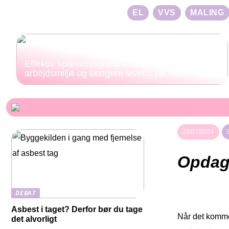
EL
VVS
MALING
Effektiv spånudsugning – optimeret
arbejdsmiljø og længere levetid på maskiner
29/07/2024
Opdag
DEBAT
Asbest i taget? Derfor bør du tage
Når det kommer
det alvorligt