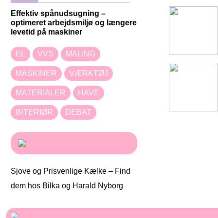
Effektiv spånudsugning –
optimeret arbejdsmiljø og længere
levetid på maskiner
EL
VVS
MALING
MASKINER
VÆRKTØJ
MATERIALER
HAVE
INTERIØR
DEBAT
Sjove og Prisvenlige Kælke – Find
dem hos Bilka og Harald Nyborg