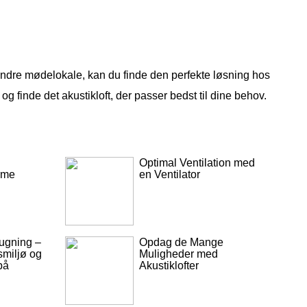
 mindre mødelokale, kan du finde den perfekte løsning hos
inde det akustikloft, der passer bedst til dine behov.
Optimal Ventilation med
rme
en Ventilator
sugning –
Opdag de Mange
smiljø og
Muligheder med
på
Akustiklofter