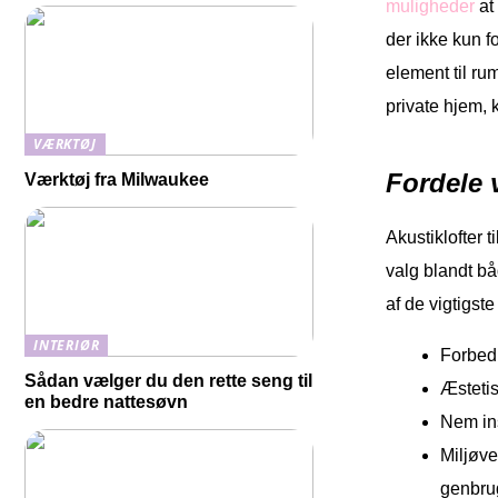
muligheder
at 
der ikke kun f
element til rum
private hjem, k
VÆRKTØJ
Fordele 
Værktøj fra Milwaukee
Akustiklofter 
valg blandt bå
af de vigtigste
INTERIØR
Forbedr
Sådan vælger du den rette seng til
Æstetis
en bedre nattesøvn
Nem ins
Miljøve
genbrug