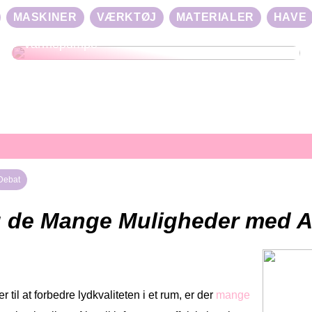
MASKINER
VÆRKTØJ
MATERIALER
HAVE
Effektiv Opvarmning med Luft til Luft
Varmepumpe
Debat
 de Mange Muligheder med Ak
 til at forbedre lydkvaliteten i et rum, er der
mange