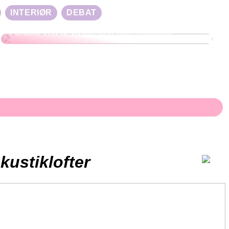
INTERIØR
DEBAT
Fordele ved at vælge den rette muldjord
ustiklofter