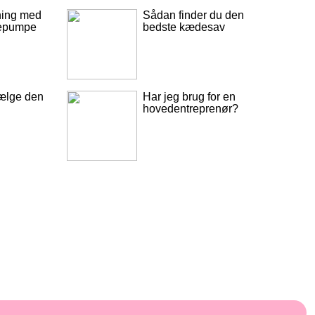
ning med
Sådan finder du den
rmepumpe
bedste kædesav
vælge den
Har jeg brug for en
hovedentreprenør?